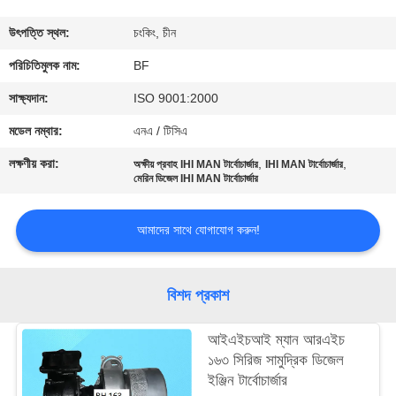
নিয়ন্ত্রণ
উৎপত্তি স্থল:
চংকিং, চীন
যোগাযোগ
পরিচিতিমুলক নাম:
BF
করুন
সাক্ষ্যদান:
ISO 9001:2000
মডেল নম্বার:
এনএ / টিসিএ
খবর
লক্ষণীয় করা:
,
,
অক্ষীয় প্রবাহ IHI MAN টার্বোচার্জার
IHI MAN টার্বোচার্জার
মেরিন ডিজেল IHI MAN টার্বোচার্জার
সাইট
আমাদের সাথে যোগাযোগ করুন!
ম্যাপ
PRIVACY
বিশদ প্রকাশ
POLICY
আইএইচআই ম্যান আরএইচ
১৬৩ সিরিজ সামুদ্রিক ডিজেল
ইঞ্জিন টার্বোচার্জার