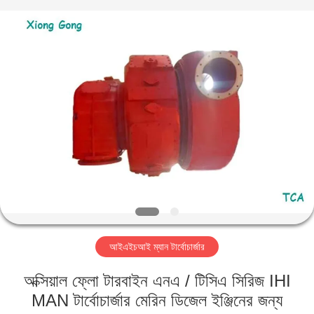
Xionggong
Mechanical
&
Electrical
Co.,
Ltd..
All
Rights
বাড়ি
Reserved.
পণ্য
আমাদের
সম্পর্কে
কারখানা
আইএইচআই ম্যান টার্বোচার্জার
ভ্রমণ
অক্সিয়াল ফ্লো টারবাইন এনএ / টিসিএ সিরিজ IHI
মান
MAN টার্বোচার্জার মেরিন ডিজেল ইঞ্জিনের জন্য