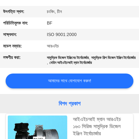
নিয়ন্ত্রণ
উৎপত্তি স্থল:
চংকিং, চীন
যোগাযোগ
পরিচিতিমুলক নাম:
BF
করুন
সাক্ষ্যদান:
ISO 9001:2000
মডেল নম্বার:
আরএইচ
খবর
লক্ষণীয় করা:
,
সামুদ্রিক ডিজেল ইঞ্জিনের টার্বোচার্জার
সামুদ্রিক শিল্প ডিজেল ইঞ্জিন টার্বোচার্জার
,
মেরিন আইএইচআই ম্যান টার্বোচার্জার
সাইট
আমাদের সাথে যোগাযোগ করুন!
ম্যাপ
PRIVACY
বিশদ প্রকাশ
POLICY
আইএইচআই ম্যান আরএইচ
১৬৩ সিরিজ সামুদ্রিক ডিজেল
ইঞ্জিন টার্বোচার্জার