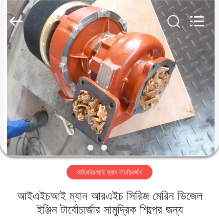
Xionggong
Mechanical
&
Electrical
Co.,
Ltd..
All
Rights
বাড়ি
Reserved.
পণ্য
আমাদের
সম্পর্কে
কারখানা
আইএইচআই ম্যান টার্বোচার্জার
ভ্রমণ
আইএইচআই ম্যান আরএইচ সিরিজ মেরিন ডিজেল
মান
ইঞ্জিন টার্বোচার্জার সামুদ্রিক শিল্পের জন্য