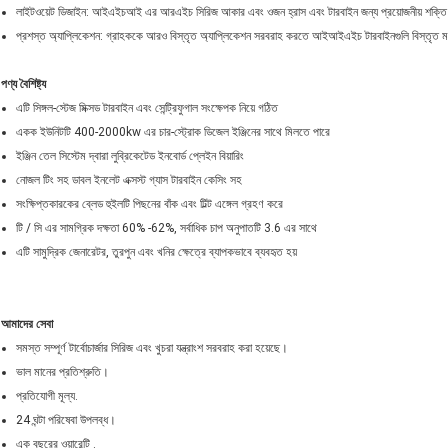
লাইটওয়েট ডিজাইন: আইএইচআই এর আরএইচ সিরিজ আকার এবং ওজন হ্রাস এবং টারবাইন জন্য প্রয়োজনীয় শক্তি 
প্রশস্ত অ্যাপ্লিকেশন: গ্রাহককে আরও বিস্তৃত অ্যাপ্লিকেশন সরবরাহ করতে আইআইএইচ টারবাইনগুলি বিস্তৃত 
পণ্য বৈশিষ্ট্য
এটি সিঙ্গল-স্টেজ মিক্সড টারবাইন এবং সেন্ট্রিফুগাল সংক্ষেপক নিয়ে গঠিত
একক ইউনিটটি 400-2000kw এর চার-স্ট্রোক ডিজেল ইঞ্জিনের সাথে মিলতে পারে
ইঞ্জিন তেল সিস্টেম দ্বারা লুব্রিকেটেড ইনবোর্ড প্লেইন বিয়ারিং
নোজল টিং সহ ডাবল ইনলেট এক্সস্ট গ্যাস টারবাইন কেসিং সহ
সংক্ষিপ্তকারকের ব্লেড হুইলটি পিছনের বাঁক এবং টিল্ট এঙ্গেল গ্রহণ করে
টি / সি এর সামগ্রিক দক্ষতা 60% -62%, সর্বাধিক চাপ অনুপাতটি 3.6 এর সাথে
এটি সামুদ্রিক জেনারেটর, তুরপুন এবং খনির ক্ষেত্রে ব্যাপকভাবে ব্যবহৃত হয়
আমাদের সেবা
সমস্ত সম্পূর্ণ টার্বোচার্জার সিরিজ এবং খুচরা যন্ত্রাংশ সরবরাহ করা হয়েছে।
ভাল মানের প্রতিশ্রুতি।
প্রতিযোগী মূল্য.
24 ঘন্টা পরিষেবা উপলব্ধ।
এক বছরের ওয়ারেন্টি .