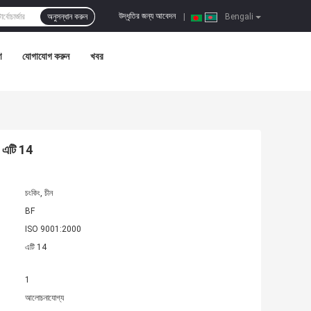
উদ্ধৃতির জন্য আবেদন
অনুসন্ধান করুন
|
Bengali
ণ
যোগাযোগ করুন
খবর
জ এটি 14
চংকিং, চীন
BF
ISO 9001:2000
এটি 14
1
আলোচনাযোগ্য