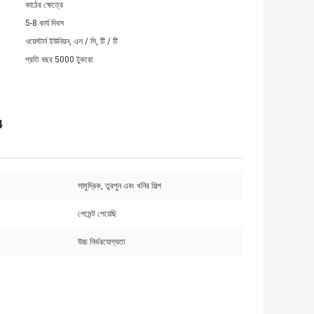
কাঠের ক্ষেত্রে
5-8 কার্য দিবস
ওয়েস্টার্ন ইউনিয়ন, এল / সি, টি / টি
প্রতি বছর 5000 টুকরো
4
সামুদ্রিক, তুরপুন এবং খনির শিল্প
পেমেন্ট পেয়েছি
উচ্চ নির্ভরযোগ্যতা