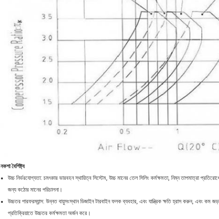
নকশা বৈশিষ্ট্য
উচ্চ নির্ভরযোগ্যতা: চমৎকার ভারবহন স্থায়িত্ব সিস্টেম, উচ্চ মানের তেল সিলিং কর্মক্ষমতা, নিম্ন তাপমাত্রা প্রতির
জন্য কঠোর মানের পরিচালনা।
উচ্চতর পারফরম্যান্স: উন্নত বায়ুসংস্থান ডিজাইন টারবাইন ফলক ব্যবহার, এবং যান্ত্রিক ক্ষতি হ্রাস করুন, এবং কম
প্রতিক্রিয়াতে উচ্চতর কর্মক্ষমতা অর্জন করে।