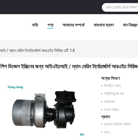
বাড়ি
পণ্য
আমাদের সম্পর্কে
কারখানা ভ্রমণ
মান নিয়ন্ত্র
 / ম্যান মেরিন টার্বোচার্জার্স আরএইচ সিরিজ এটি 14
শিপ ডিজেল ইঞ্জিনের জন্য আইএইচআই / ম্যান মেরিন টার্বোচার্জার্স আরএইচ সিরি
পণ্যের বিবরণ:
উৎপত্তি স্থল:
পরিচিতিমুলক নাম:
সাক্ষ্যদান:
মডেল নম্বার:
প্রদান:
ন্যূনতম চাহিদার পরিমাণ:
মূল্য: