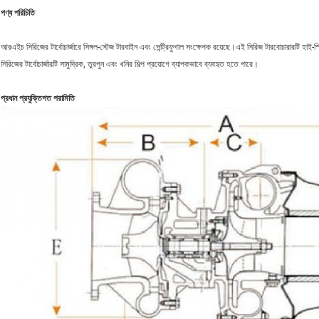
পণ্য পরিচিতি
আরএইচ সিরিজের টার্বোচার্জারে সিঙ্গল-স্টেজ টারবাইন এবং সেন্ট্রিফুগাল সংক্ষেপক রয়েছে।এই সিরিজ টারবোচারারটি হ
সিরিজের টার্বোচার্জারটি সামুদ্রিক, তুরপুন এবং খনির শিল্প প্রয়োগে ব্যাপকভাবে ব্যবহৃত হতে পারে।
প্রধান প্রযুক্তিগত পরামিতি