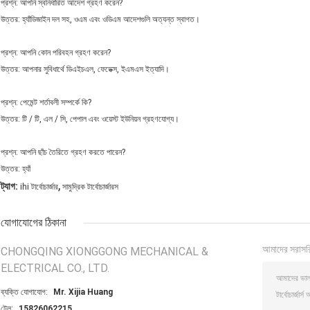
প্রশ্ন: আপনি স্বনির্ধারিত আদেশ গ্রহণ করেন?
উত্তর: হ্যাঁডিজাইন দল সহ, ওএম এবং ওডিএম আদেশগুলি অত্যন্ত স্বাগত।
প্রশ্ন: আপনি কোন পরিবহন গ্রহণ করেন?
উত্তর: আপনার সুবিধার্থে ডিএইচএল, ফেডেক্স, ইএমএস ইত্যাদি।
প্রশ্ন: পেমেন্ট শর্তাবলী সম্পর্কে কি?
উত্তর: টি / টি, এল / সি, পেপাল এবং ওয়েস্ট ইউনিয়ন গ্রহণযোগ্য।
প্রশ্ন: আপনি ছাঁচ তৈরিতে গ্রহণ করতে পারেন?
উত্তর: হ্যাঁ
,
ট্যাগ:
ihi টার্বোচার্জার
সামুদ্রিক টার্বোচার্জারস
যোগাযোগের ঠিকানা
আমাদের সরাসর
CHONGQING XIONGGONG MECHANICAL &
ELECTRICAL CO., LTD.
ব্যক্তি যোগাযোগ:
Mr. Xijia Huang
টেল:
15826062215