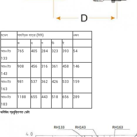
মডেল
সামগ্রিক মাত্রা (মিমি)
ওজন
ক
খ
গ
ডি
ই
আরএইচ
765
405
284
323
393
54
133
আরএইচ
908
456
316
361
458
146
143
আরএইচ
981
537
362
426
533
159
163
আরএইচ
1188
655
443
518
656
289
183
ভলিউম প্রযুক্তিগত ডেটা