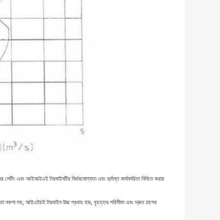
োধের সেটিং এবং আইআইএই টারবাইনটির নির্ভরযোগ্যতা এবং দুর্দান্ত কার্যকারিতা নিশ্চিত করার
 জড়তা নকশা সহ, আইএইচই টারবাইন উচ্চ প্রবাহ হার, বৃহত্তর পরিসীমা এবং দ্রুত চাপের