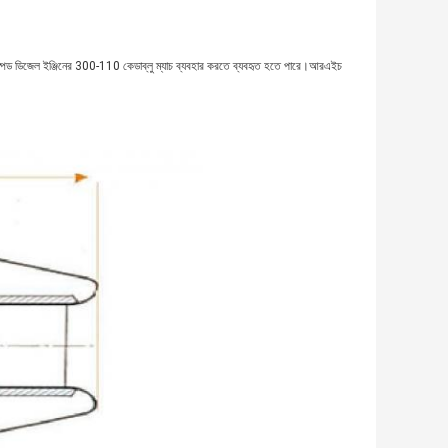
াই-স্পিড ডিজেল ইঞ্জিনের 300-110 কেডাব্লু ম্যাচ ব্যবহার করতে ব্যবহৃত হতে পারে।আরএইচ