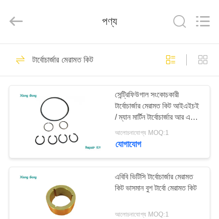
Xionggong
Mechanical
&
পণ্য
Electrical
Co.,
Ltd..
All
Rights
বাড়ি
Reserved.
13
টার্বোচার্জার মেরামত কিট
মেরিন টার্বোচার্জার পার্টস
পণ্য
সেন্ট্রিফিউগাল সংকোচকারী
টার্বোচার্জার মেরামত কিট আইএইচই
আমাদের
/ ম্যান মার্টিন টার্বোচার্জার আর এইচ
সম্পর্কে
সিরিজ
আলোচনাযোগ্য MOQ:1
যোগাযোগ
14
কারখানা
ভ্রমণ
এবিবি ভিটিসি টার্বোচার্জার মেরামত
এবিবি টার্বোচার্জার
কিট ভাসমান বুশ টার্বো মেরামত কিট
মান
আলোচনাযোগ্য MOQ:1