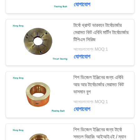
নিয়ন্ত্রণ
যোগাযোগ
যোগাযোগ
টার্বো থ্রাস্ট ভারবহন টার্বোচার্জার
13
মেরামত কিট এবিবি মার্টিন টার্বোচার্জার
করুন
আইএইচআই ম্যান
টিপিএস সিরিজ
টার্বোচার্জার
আলোচনাযোগ্য MOQ:1
খবর
যোগাযোগ
সাইট
শিপ ডিজেল ইঞ্জিনের জন্য এবিবি
ম্যাপ
আর আর টার্বোচার্জার মেরামত কিট
ভাসমান বুশ
7
আলোচনাযোগ্য MOQ:1
PRIVACY
যোগাযোগ
মিতসুবিশি এমইটি টার্বোচার্জার
POLICY
শিপ ডিজেল ইঞ্জিনের জন্য টার্বো
সমতল বিয়ারিং আইআইএই / ম্যান