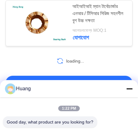
আইআইআই ম্যান টার্বোচার্জার
এনআর / টিসিআর সিরিজ সহনশীল
22
বুশ উচ্চ দক্ষতা
আলোচনাযোগ্য MOQ:1
টার্বো হাউজিং
যোগাযোগ
loading...
4
আমাদের সাথে যোগাযোগ করুন!
Huang
টার্বো কমপ্রেসর হাউজিং
সব
1:22 PM
Good day, what product are you looking for?
মেরিন টার্বোচার্জার পার্টস
এবিবি টার্বোচার্জার