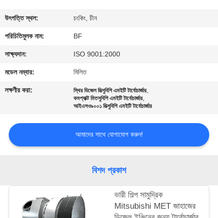
নিয়ন্ত্রণ
উৎপত্তি স্থল:
চংকিং, চীন
যোগাযোগ
পরিচিতিমুলক নাম:
BF
করুন
সাক্ষ্যদান:
ISO 9001:2000
মডেল নম্বার:
মিলিত
খবর
লক্ষণীয় করা:
,
স্থির ডিজেল মিত্সুবিশি এমইটি টার্বোচার্জার
,
কমপ্যাক্ট মিতসুবিশি এমইটি টার্বোচার্জার
আইএসও৯০০১ মিত্সুবিশি এমইটি টার্বোচার্জার
সাইট
ম্যাপ
আমাদের সাথে যোগাযোগ করুন!
PRIVACY
বিশদ প্রকাশ
POLICY
ভারী শিল্প সামুদ্রিক
Mitsubishi MET জাহাজের
ডিজেল ইঞ্জিনের জন্য টার্বোচার্জার