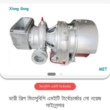
Xionggong
Mechanical
&
Electrical
Co.,
Ltd..
All
Rights
বাড়ি
Reserved.
পণ্য
আমাদের
সম্পর্কে
কারখানা
মিতসুবিশি এমইটি টার্বোচার্জার
ভ্রমণ
ভারী শিল্প মিতসুবিশি এমইটি টার্বোচার্জার লো নয়েজ
মান
সাইলেন্সার