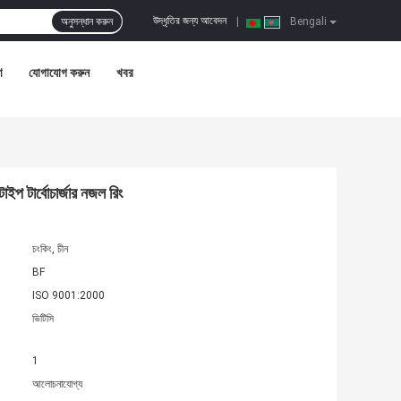
উদ্ধৃতির জন্য আবেদন
অনুসন্ধান করুন
|
Bengali
ণ
যোগাযোগ করুন
খবর
র্বোচার্জার নজল রিং
চংকিং, চীন
BF
ISO 9001:2000
ভিটিসি
1
আলোচনাযোগ্য