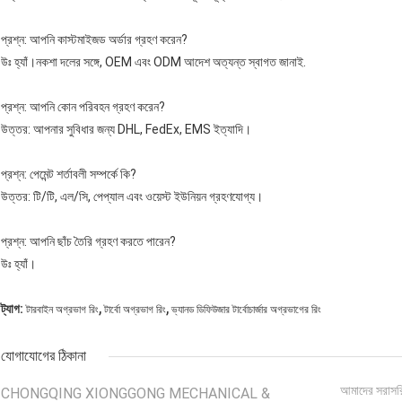
প্রশ্ন: আপনি কাস্টমাইজড অর্ডার গ্রহণ করেন?
উঃ হ্যাঁ।নকশা দলের সঙ্গে, OEM এবং ODM আদেশ অত্যন্ত স্বাগত জানাই.
প্রশ্ন: আপনি কোন পরিবহন গ্রহণ করেন?
উত্তর: আপনার সুবিধার জন্য DHL, FedEx, EMS ইত্যাদি।
প্রশ্ন: পেমেন্ট শর্তাবলী সম্পর্কে কি?
উত্তর: টি/টি, এল/সি, পেপ্যাল ​​এবং ওয়েস্ট ইউনিয়ন গ্রহণযোগ্য।
প্রশ্ন: আপনি ছাঁচ তৈরি গ্রহণ করতে পারেন?
উঃ হ্যাঁ।
,
,
ট্যাগ:
টারবাইন অগ্রভাগ রিং
টার্বো অগ্রভাগ রিং
ভ্যানড ডিফিউজার টার্বোচার্জার অগ্রভাগের রিং
যোগাযোগের ঠিকানা
আমাদের সরাসর
CHONGQING XIONGGONG MECHANICAL &