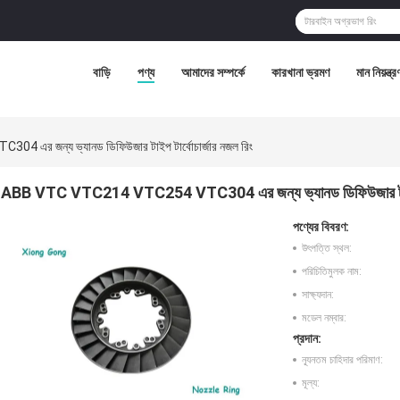
বাড়ি
পণ্য
আমাদের সম্পর্কে
কারখানা ভ্রমণ
মান নিয়ন্ত্র
র জন্য ভ্যানড ডিফিউজার টাইপ টার্বোচার্জার নজল রিং
ABB VTC VTC214 VTC254 VTC304 এর জন্য ভ্যানড ডিফিউজার টাইপ টা
পণ্যের বিবরণ:
উৎপত্তি স্থল:
পরিচিতিমুলক নাম:
সাক্ষ্যদান:
মডেল নম্বার:
প্রদান:
ন্যূনতম চাহিদার পরিমাণ:
মূল্য: