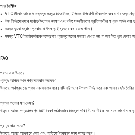
পণ্য বৈশিষ্ট্য
VTC টার্বোচার্জারগুলি অত্যন্ত মজবুত ডিজাইনের, ইঞ্জিনের উপযোগী জীবনকাল ধরে রাখার জন্য মা
উচ্চ নির্ভরযোগ্যতা সর্বোচ্চ উৎপাদন গুণমান এবং ঘনিষ্ঠ সহনশীলতার প্রতিশ্রুতির মাধ্যমে অর্জন করা 
সমস্ত খুচরা যন্ত্রাংশ পুনরায় মেশিন ছাড়াই ব্যবহার করা যেতে পারে।
সমস্ত VTC টার্বোচার্জারকে কম্প্রেসার প্রান্তে জলের সংযোগ দেওয়া হয়, যা জল দিয়ে ধুয়ে ফেলার জন
FAQ
প্রশ্ন এবং উত্তর
প্রশ্নঃ আপনি কখন পণ্য সরবরাহ করবেন?
উত্তর: অর্থপ্রদানের প্রায় এক সপ্তাহ পরে।এটি পরিমাণের উপরও নির্ভর করে এবং আপনার ছাঁচ তৈরির
প্রশ্নঃ পণ্যের মান কেমন?
উত্তর: আমরা পণ্যগুলির প্রতিটি বিবরণ কঠোরভাবে নিয়ন্ত্রণ করি।চীনের শীর্ষ মানের সাথে কারখানা ছাড়
প্রশ্নঃ দাম কেমন?
উত্তর: আমরা আপনাকে সেরা এবং প্রতিযোগিতামূলক মূল্য অফার করব।