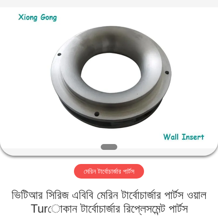
Xionggong
Mechanical
&
Electrical
Co.,
Ltd..
All
Rights
বাড়ি
Reserved.
পণ্য
আমাদের
সম্পর্কে
কারখানা
মেরিন টার্বোচার্জার পার্টস
ভ্রমণ
ভিটিআর সিরিজ এবিবি মেরিন টার্বোচার্জার পার্টস ওয়াল
মান
Turোকান টার্বোচার্জার রিপ্লেসমেন্ট পার্টস