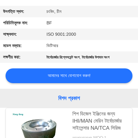
নিয়ন্ত্রণ
উৎপত্তি স্থল:
চংকিং, চীন
যোগাযোগ
পরিচিতিমুলক নাম:
BF
করুন
সাক্ষ্যদান:
ISO 9001:2000
মডেল নম্বার:
ভিটিআর
খবর
লক্ষণীয় করা:
,
টার্বোচার্জার রিপ্লেসমেন্ট অংশ
টার্বোচার্জার উপাদান অংশ
সাইট
আমাদের সাথে যোগাযোগ করুন!
ম্যাপ
বিশদ প্রকাশ
PRIVACY
POLICY
শিপ ডিজেল ইঞ্জিনের জন্য
IHI/MAN মেরিন টার্বোচার্জার
সাইলেন্সার NA/TCA সিরিজ
আলোচনাযোগ্য MOQ:1