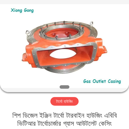
Xionggong
Mechanical
&
Electrical
Co.,
Ltd..
All
Rights
বাড়ি
Reserved.
পণ্য
আমাদের
সম্পর্কে
কারখানা
টার্বো হাউজিং
ভ্রমণ
শিপ ডিজেল ইঞ্জিন টার্বো টারবাইন হাউজিং এবিবি
মান
ভিটিআর টার্বোচার্জার গ্যাস আউটলেট কেসিং