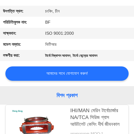
নিয়ন্ত্রণ
উৎপত্তি স্থল:
চংকিং, চীন
যোগাযোগ
পরিচিতিমুলক নাম:
BF
করুন
সাক্ষ্যদান:
ISO 9001:2000
মডেল নম্বার:
ভিটিআর
খবর
লক্ষণীয় করা:
,
টার্বো নিষ্কাশন আবাসন
টার্বো কেন্দ্রের আবাসন
সাইট
আমাদের সাথে যোগাযোগ করুন!
ম্যাপ
বিশদ প্রকাশ
PRIVACY
POLICY
IHI/MAN মেরিন টার্বোচার্জার
NA/TCA সিরিজ গ্যাস
আউটলেট কেসিং দীর্ঘ জীবনকাল
আলোচনাযোগ্য MOQ:1