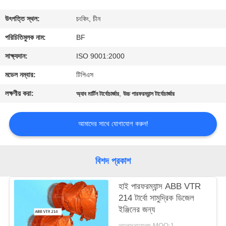
নিয়ন্ত্রণ
উৎপত্তি স্থল:
চংকিং, চীন
যোগাযোগ
পরিচিতিমুলক নাম:
BF
করুন
সাক্ষ্যদান:
ISO 9001:2000
মডেল নম্বার:
টিপিএস
খবর
লক্ষণীয় করা:
,
অ্যাব মার্টিন টার্বোচার্জার
উচ্চ পারফরম্যান্স টার্বোচার্জার
সাইট
আমাদের সাথে যোগাযোগ করুন!
ম্যাপ
বিশদ প্রকাশ
PRIVACY
POLICY
হাই পারফরম্যান্স ABB VTR
214 টার্বো সামুদ্রিক ডিজেল
ইঞ্জিনের জন্য
আলোচনাযোগ্য MOQ:1