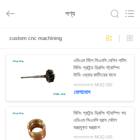
Xionggong
Mechanical
&
পণ্য
Electrical
Co.,
Ltd..
All
Rights
বাড়ি
Reserved.
custom cnc machining
পণ্য
ওডিএম স্টিল সিএনসি মেশিন পার্টস
মিলিং গ্রাইন্ড ড্রিলিং স্ট্যাম্পিং
আমাদের
টার্নিং ওয়্যার কাটিংয়ের সাথে
সম্পর্কে
আলোচনাযোগ্য MOQ:100
যোগাযোগ
কারখানা
ভ্রমণ
মিলিং গ্রাইন্ড ড্রিলিং স্ট্যাম্পিং সহ
ওডিএম সিএনসি ব্রাস মেটাল
যন্ত্রযুক্ত যন্ত্রাংশ
মান
আলোচনাযোগ্য MOQ:100